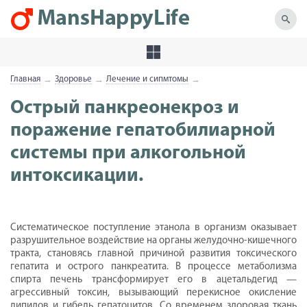
Главная
Здоровье
Лечение и сипмтомы
→
→
→
Острый панкреонекроз и
поражение гепатобилиарной
системы при алкогольной
интоксикации.
Систематическое поступление этанола в организм оказывает
разрушительное воздействие на органы желудочно-кишечного
тракта, становясь главной причиной развития токсического
гепатита и острого панкреатита. В процессе метаболизма
спирта печень трансформирует его в ацетальдегид —
агрессивный токсин, вызывающий перекисное окисление
липидов и гибель гепатоцитов. Со временем здоровая ткань