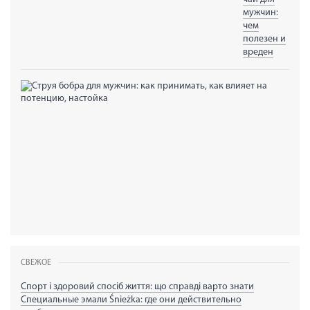
мужчин:
чем
полезен и
вреден
Стру
бобр
для
мужч
как
прин
как
влия
на
поте
наст
СВЕЖОЕ
Спорт і здоровий спосіб життя: що справді варто знати
Специальные эмали Śnieżka: где они действительно