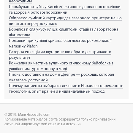
необходимы
Пломбування зубів у Києві: ефективне відновлення посмішки
та здоров’я ротової порожнини
Обираємо сумісний картридж для лазерного принтера: на що
дивитися перед покупкою
Бореліоз після укусу кліща: симптоми, стадії та лабораторна
діагностика
Помилки при купівлі кришталевої люстри: рекомендації
магазину Plafon
Лазерна епіляція чи шугаринг: що обрати для тривалого
результату?
Рок-кепка як частина вуличного стилю: чому бейсболка з
улюбленим гуртом знову в моді
Пионы с доставкой на дом в Днепре — роскошь, которая
оказалась доступной
Почему пациенты выбирают лечение в Израиле: современные
технологии, опыт врачей и индивидуальный подход
© 2019. MansHappyLife.com
Копирование материалов сайта разрешается только при указании
активной индексируемой ссылки на источник.