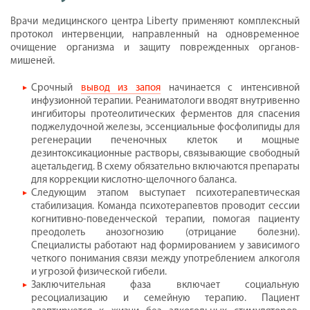
Врачи медицинского центра Liberty применяют комплексный
протокол интервенции, направленный на одновременное
очищение организма и защиту поврежденных органов-
мишеней.
Срочный
вывод из запоя
начинается с интенсивной
инфузионной терапии. Реаниматологи вводят внутривенно
ингибиторы протеолитических ферментов для спасения
поджелудочной железы, эссенциальные фосфолипиды для
регенерации печеночных клеток и мощные
дезинтоксикационные растворы, связывающие свободный
ацетальдегид. В схему обязательно включаются препараты
для коррекции кислотно-щелочного баланса.
Следующим этапом выступает психотерапевтическая
стабилизация. Команда психотерапевтов проводит сессии
когнитивно-поведенческой терапии, помогая пациенту
преодолеть анозогнозию (отрицание болезни).
Специалисты работают над формированием у зависимого
четкого понимания связи между употреблением алкоголя
и угрозой физической гибели.
Заключительная фаза включает социальную
ресоциализацию и семейную терапию. Пациент